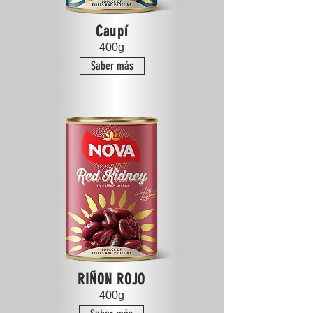
Caupí
400g
Saber más
RIÑON ROJO
400g