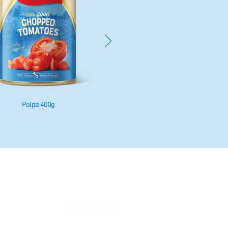
Polpa 400g
Passata 680g
BISCUITS
© 2023 NOVA FRUTTA
EPRISE
Powered by