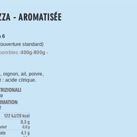
ZZA - AROMATISÉE
n 6
(ouverture standard)
ponibles :
400g
-
800g -
, oignon, ail, poivre,
 : acide citrique.