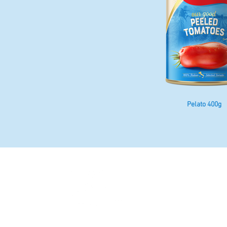
Pelato 400g
NOVA FRUTTA srl
Via delle Industrie, 20 - 8
P.IVA 02790390658 - C.F. 
info@novafrutta.com