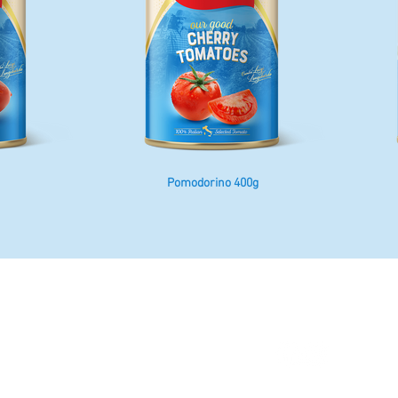
Pomodorino 400g
CONFIDENTIALITÉ ET NOTES JURIDIQUES -
TRANSPARENCE ET DONNÉES DE L'ENTR
4084 Fisciano (SA) Italy
01761980646