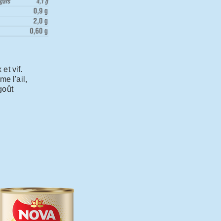
et vif.
e l'ail,
goût