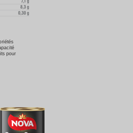
riétés
apacité
its pour