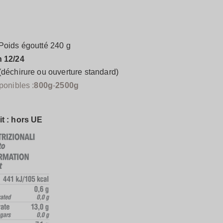
 Poids égoutté 240 g
n 12/24
(déchirure ou ouverture standard)
ponibles :
800g
-
2500g
it : hors UE