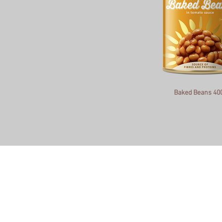
Baked Beans 40
NOVA FRUTTA srl
Via delle Industrie, 20 - 8
P.IVA 02790390658 - C.F. 
info@novafrutta.com