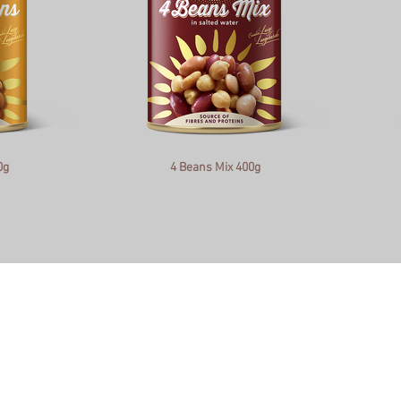
0g
4 Beans Mix 400g
CONFIDENTIALITÉ ET NOTES JURIDIQUES -
TRANSPARENCE ET DONNÉES DE L'ENTR
4084 Fisciano (SA) Italy
01761980646